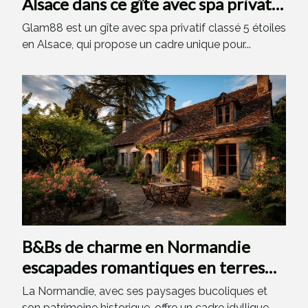
Alsace dans ce gîte avec spa privatif
classé 5 étoiles ?
Glam88 est un gîte avec spa privatif classé 5 étoiles
en Alsace, qui propose un cadre unique pour...
B&Bs de charme en Normandie
escapades romantiques en terres
normandes
La Normandie, avec ses paysages bucoliques et
son patrimoine historique, offre un cadre idyllique...