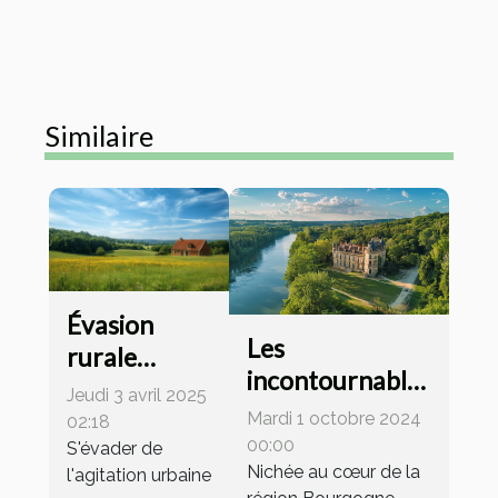
Similaire
Évasion
Les
rurale
incontournables
conseils
Jeudi 3 avril 2025
de Montbéliard :
pour un
Mardi 1 octobre 2024
02:18
un guide des
00:00
week-end
S'évader de
sites historiques
Nichée au cœur de la
l'agitation urbaine
inoubliable