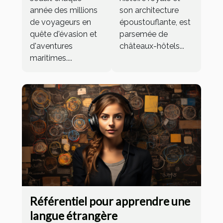
château-hôtel
année des millions
son architecture
en France
de voyageurs en
époustouflante, est
quête d'évasion et
parsemée de
d'aventures
châteaux-hôtels...
maritimes....
Référentiel pour apprendre une
langue étrangère