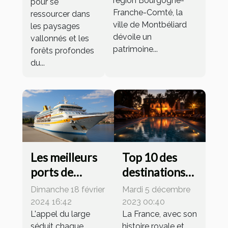
région Bourgogne-
pour se
et culturels
dans le
Franche-Comté, la
ressourcer dans
Perche
ville de Montbéliard
les paysages
dévoile un
vallonnés et les
patrimoine...
forêts profondes
du...
Les meilleurs
Top 10 des
ports de
destinations
départ pour
secrètes pour
Dimanche 18 février
Mardi 5 décembre
des croisières
un week-end
2024 16:42
2023 00:40
à petit prix
L'appel du large
royal dans un
La France, avec son
séduit chaque
histoire royale et